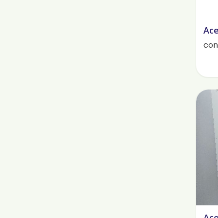
Ace
cont
Ace