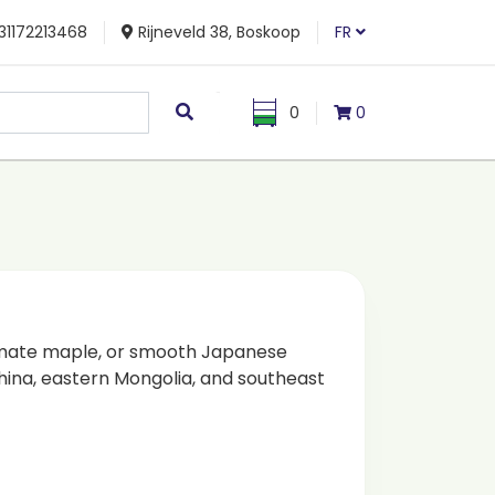
31172213468
Rijneveld 38, Boskoop
FR
0
0
mate maple, or smooth Japanese
China, eastern Mongolia, and southeast