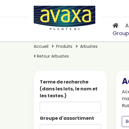
A
Group
Accueil
Produits
Arbustes
Retour Arbustes
A
Terme de recherche
(dans les lots, le nom et
Ac
les textes.)
map
Rus
Groupe d'assortiment
B