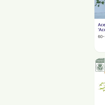
Ace
'Ac
60-