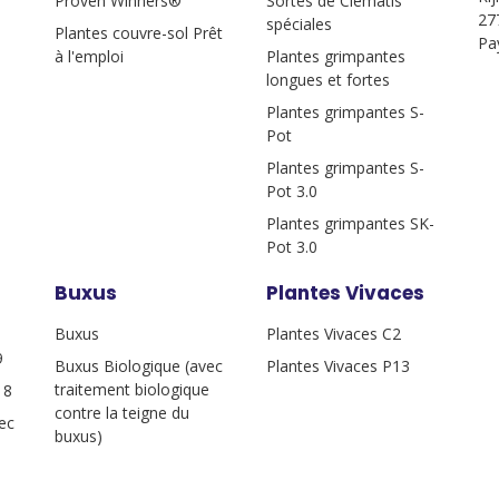
Proven Winners®
Sortes de Clématis
27
spéciales
Plantes couvre-sol Prêt
Pa
à l'emploi
Plantes grimpantes
longues et fortes
Plantes grimpantes S-
Pot
Plantes grimpantes S-
Pot 3.0
Plantes grimpantes SK-
Pot 3.0
Buxus
Plantes Vivaces
Buxus
Plantes Vivaces C2
9
Buxus Biologique (avec
Plantes Vivaces P13
traitement biologique
18
contre la teigne du
ec
buxus)