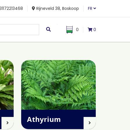
31172213468
Rijneveld 38, Boskoop
FR
0
0
Athyrium