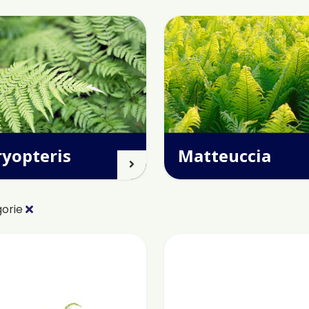
ryopteris
Matteuccia
gorie