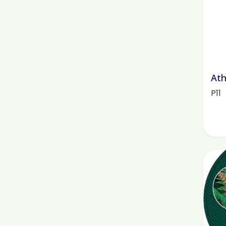
Ath
P11