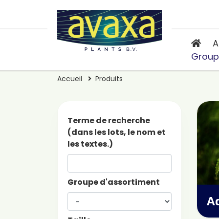
A
Group
Accueil
Produits
Terme de recherche
(dans les lots, le nom et
les textes.)
Groupe d'assortiment
A