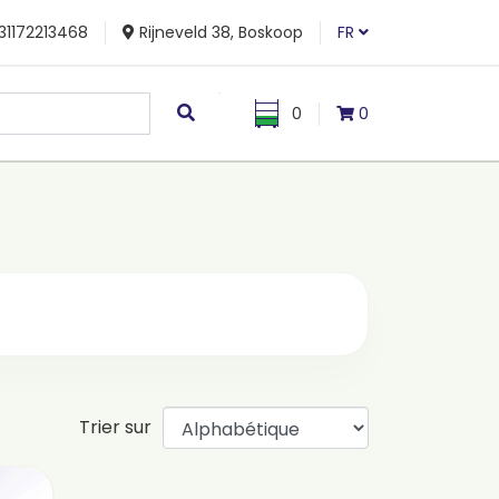
31172213468
Rijneveld 38, Boskoop
FR
0
0
Trier sur