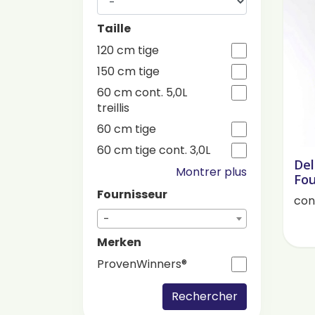
Taille
120 cm tige
150 cm tige
60 cm cont. 5,0L
treillis
60 cm tige
60 cm tige cont. 3,0L
Del
Montrer plus
Fou
Fournisseur
cont
-
Merken
ProvenWinners®
Rechercher