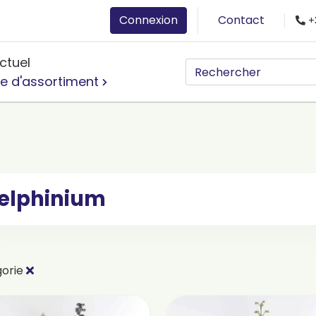
Connexion
Contact
+
ctuel
e d'assortiment
elphinium
gorie